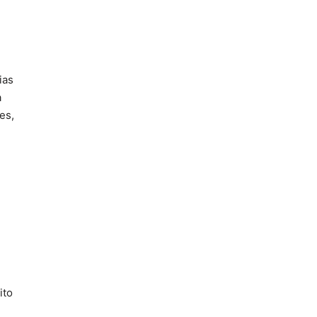
ias
a
es,
ito