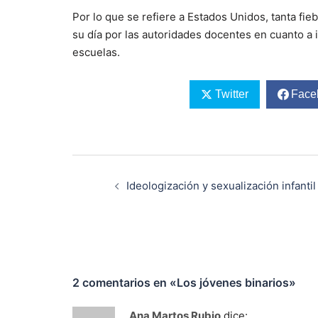
Por lo que se refiere a Estados Unidos, tanta fi
su día por las autoridades docentes en cuanto a 
escuelas.
Twitter
Face
Navegación
de
Ideologización y sexualización infantil
entradas
2 comentarios en «
Los jóvenes binarios
»
Ana Martos Rubio
dice: