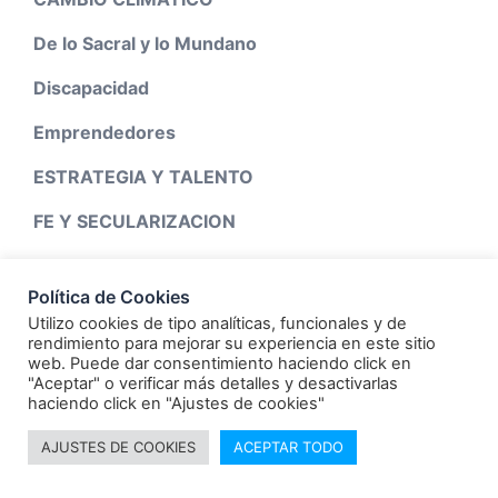
De lo Sacral y lo Mundano
Discapacidad
Emprendedores
ESTRATEGIA Y TALENTO
FE Y SECULARIZACION
INTELIGENCIA ARTIFICIAL
Política de Cookies
Mi historia
Utilizo cookies de tipo analíticas, funcionales y de
rendimiento para mejorar su experiencia en este sitio
MUNDO DIVERSO
web. Puede dar consentimiento haciendo click en
"Aceptar" o verificar más detalles y desactivarlas
PRENSA
haciendo click en "Ajustes de cookies"
REDES SOCIALES
AJUSTES DE COOKIES
ACEPTAR TODO
Reflexiones