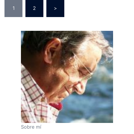
Paginación
1
2
>
de
entradas
Sobre mí