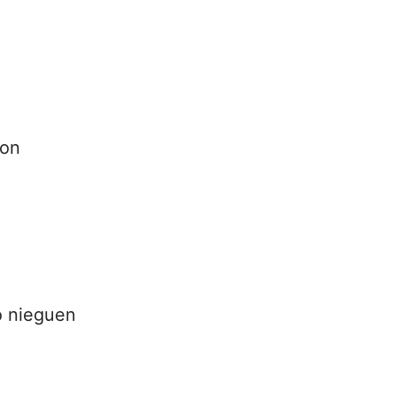
ron
o nieguen