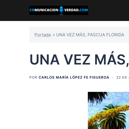
Saltar
al
contenido
Portada
»
UNA VEZ MÁS, PASCUA FLORIDA
UNA VEZ MÁS,
POR
CARLOS MARÍA LÓPEZ FE FIGUEROA
22 DE