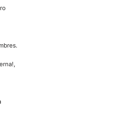
ro
mbres.
erna!,
a