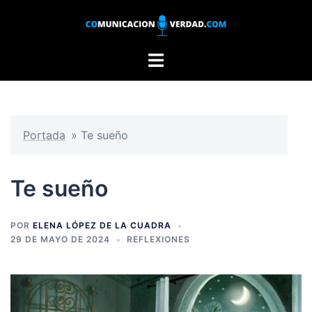
Saltar
al
contenido
Alternar
menú
Portada
»
Te sueño
Te sueño
POR
ELENA LÓPEZ DE LA CUADRA
29 DE MAYO DE 2024
REFLEXIONES