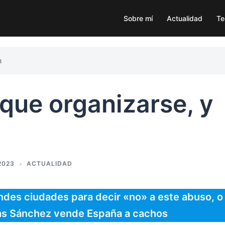
Sobre mí
Actualidad
Te
a
 que organizarse, y
2023
ACTUALIDAD
randes ciudades para decir «no» a este abuso, o
as Sánchez vende España a cachos