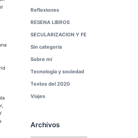
el
Reflexiones
RESENA LIBROS
SECULARIZACION Y FE
una
Sin categoría
Sobre mí
rid
Tecnología y sociedad
Textos del 2020
Viajes
ata
r,
Y
s
Archivos