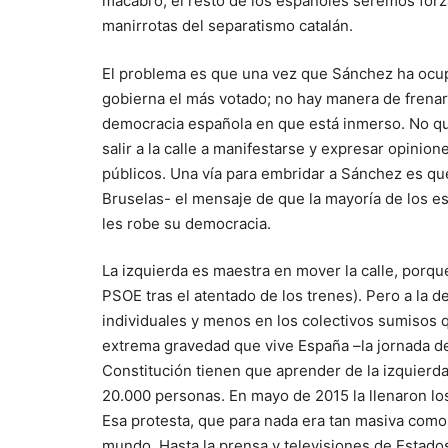
macabro, el resto de los españoles seremos forz
manirrotas del separatismo catalán.
El problema es que una vez que Sánchez ha ocup
gobierna el más votado; no hay manera de frenar po
democracia española en que está inmerso. No qued
salir a la calle a manifestarse y expresar opinio
públicos. Una vía para embridar a Sánchez es que
Bruselas- el mensaje de que la mayoría de los 
les robe su democracia.
La izquierda es maestra en mover la calle, porqu
PSOE tras el atentado de los trenes). Pero a la 
individuales y menos en los colectivos sumisos 
extrema gravedad que vive España –la jornada del
Constitución tienen que aprender de la izquierda 
20.000 personas. En mayo de 2015 la llenaron lo
Esa protesta, que para nada era tan masiva como 
mundo. Hasta la prensa y televisiones de Estado