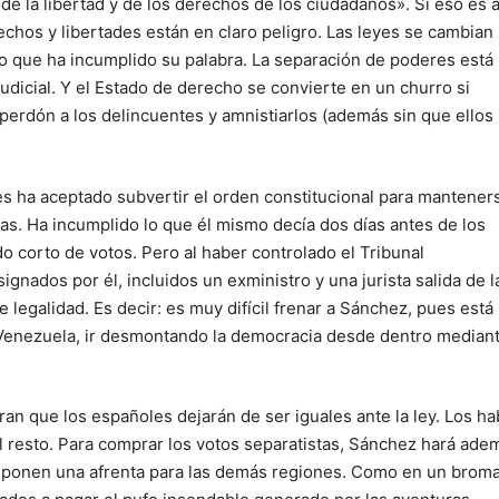
 de la libertad y de los derechos de los ciudadanos». Si eso es a
chos y libertades están en claro peligro. Las leyes se cambian
co que ha incumplido su palabra. La separación de poderes está
udicial. Y el Estado de derecho se convierte en un churro si
 perdón a los delincuentes y amnistiarlos (además sin que ellos
nes ha aceptado subvertir el orden constitucional para mantener
tas. Ha incumplido lo que él mismo decía dos días antes de los
o corto de votos. Pero al haber controlado el Tribunal
gnados por él, incluidos un exministro y una jurista salida de l
 legalidad. Es decir: es muy difícil frenar a Sánchez, pues está
Venezuela, ir desmontando la democracia desde dentro median
ran que los españoles dejarán de ser iguales ante la ley. Los ha
l resto. Para comprar los votos separatistas, Sánchez hará ade
ponen una afrenta para las demás regiones. Como en un brom