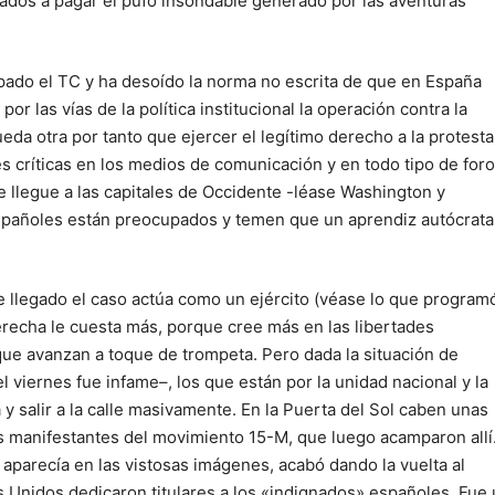
ados a pagar el pufo insondable generado por las aventuras
ado el TC y ha desoído la norma no escrita de que en España
r las vías de la política institucional la operación contra la
a otra por tanto que ejercer el legítimo derecho a la protesta
nes críticas en los medios de comunicación y en todo tipo de for
 llegue a las capitales de Occidente -léase Washington y
españoles están preocupados y temen que un aprendiz autócrata
e llegado el caso actúa como un ejército (véase lo que programó
derecha le cuesta más, porque cree más en las libertades
que avanzan a toque de trompeta. Pero dada la situación de
 viernes fue infame–, los que están por la unidad nacional y la
y salir a la calle masivamente. En la Puerta del Sol caben unas
s manifestantes del movimiento 15-M, que luego acamparon allí
aparecía en las vistosas imágenes, acabó dando la vuelta al
s Unidos dedicaron titulares a los «indignados» españoles. Fue