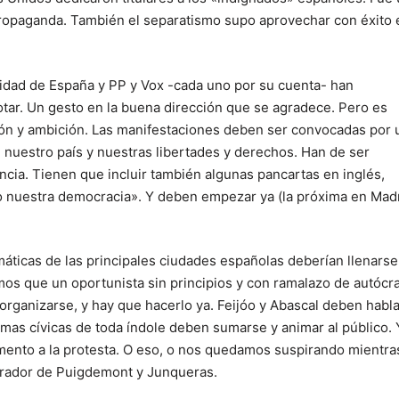
 propaganda. También el separatismo supo aprovechar con éxito 
unidad de España y PP y Vox -cada uno por su cuenta- han
notar. Un gesto en la buena dirección que se agradece. Pero es
nión y ambición. Las manifestaciones deben ser convocadas por 
 nuestro país y nuestras libertades y derechos. Han de ser
incia. Tienen que incluir también algunas pancartas en inglés,
 nuestra democracia». Y deben empezar ya (la próxima en Mad
ticas de las principales ciudades españolas deberían llenarse
os que un oportunista sin principios y con ramalazo de autócr
organizarse, y hay que hacerlo ya. Feijóo y Abascal deben habla
ormas cívicas de toda índole deben sumarse y animar al público. 
mento a la protesta. O eso, o nos quedamos suspirando mientra
trador de Puigdemont y Junqueras.