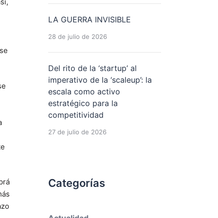
sí,
LA GUERRA INVISIBLE
28 de julio de 2026
 se
Del rito de la ‘startup’ al
imperativo de la ‘scaleup’: la
se
escala como activo
estratégico para la
competitividad
a
27 de julio de 2026
te
Categorías
brá
más
azo
Actualidad