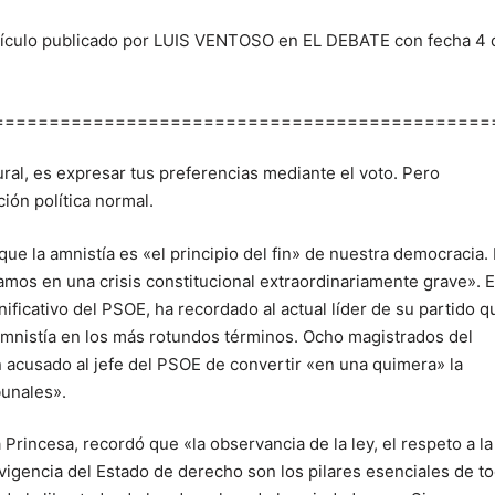
 artículo publicado por LUIS VENTOSO en EL DEBATE con fecha 4 
=============================================
tural, es expresar tus preferencias mediante el voto. Pero
ión política normal.
ue la amnistía es «el principio del fin» de nuestra democracia. 
os en una crisis constitucional extraordinariamente grave». E
ificativo del PSOE, ha recordado al actual líder de su partido q
amnistía en los más rotundos términos. Ocho magistrados del
an acusado al jefe del PSOE de convertir «en una quimera» la
bunales».
a Princesa, recordó que «la observancia de la ley, el respeto a la
vigencia del Estado de derecho son los pilares esenciales de t