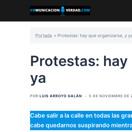
Saltar
al
contenido
Portada
»
Protestas: hay que organizarse, y y
Protestas: hay
ya
POR
LUIS ARROYO GALÁN
5 DE NOVIEMBRE DE 
Cabe salir a la calle en todas las g
cabe quedarnos suspirando mientr