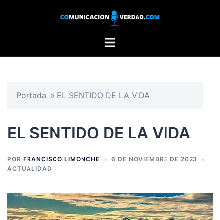
Saltar
al
contenido
Alternar
menú
Portada
»
EL SENTIDO DE LA VIDA
EL SENTIDO DE LA VIDA
POR
FRANCISCO LIMONCHE
6 DE NOVIEMBRE DE 2023
ACTUALIDAD