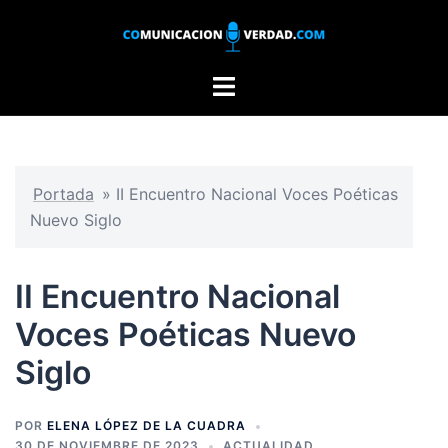
Saltar
al
contenido
Alternar
menú
Portada
»
II Encuentro Nacional Voces Poéticas
Nuevo Siglo
II Encuentro Nacional
Voces Poéticas Nuevo
Siglo
POR
ELENA LÓPEZ DE LA CUADRA
30 DE NOVIEMBRE DE 2023
ACTUALIDAD