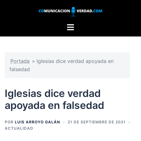
Saltar
al
contenido
Alternar
menú
Portada
»
Iglesias dice verdad apoyada en
falsedad
Iglesias dice verdad
apoyada en falsedad
POR
LUIS ARROYO GALÁN
21 DE SEPTIEMBRE DE 2021
ACTUALIDAD