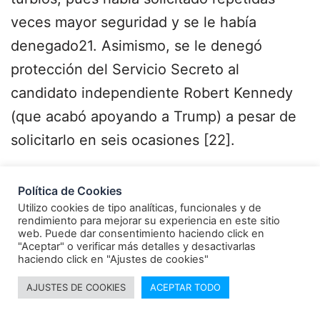
veces mayor seguridad y se le había
denegado21. Asimismo, se le denegó
protección del Servicio Secreto al
candidato independiente Robert Kennedy
(que acabó apoyando a Trump) a pesar de
solicitarlo en seis ocasiones [22].
Por otro lado, el segundo intento de
Política de Cookies
atentado también genera interrogantes:
Utilizo cookies de tipo analíticas, funcionales y de
rendimiento para mejorar su experiencia en este sitio
¿cómo sabía el tirador, que no era local, que
web. Puede dar consentimiento haciendo click en
"Aceptar" o verificar más detalles y desactivarlas
Trump iba a jugar al golf en ese club ese
haciendo click en "Ajustes de cookies"
día? No nos han dado ninguna respuesta y
AJUSTES DE COOKIES
ACEPTAR TODO
el caso se ha enterrado con igual rapidez,