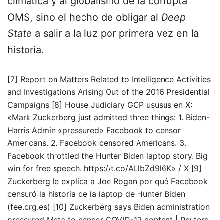
climática y al globalismo de la corrupta
OMS, sino el hecho de obligar al
Deep
State
a salir a la luz por primera vez en la
historia.
[7] Report on Matters Related to Intelligence Activities
and Investigations Arising Out of the 2016 Presidential
Campaigns [8] House Judiciary GOP ususus en X:
«Mark Zuckerberg just admitted three things: 1. Biden-
Harris Admin «pressured» Facebook to censor
Americans. 2. Facebook censored Americans. 3.
Facebook throttled the Hunter Biden laptop story. Big
win for free speech. https://t.co/ALlbZd9l6K» / X [9]
Zuckerberg le explica a Joe Rogan por qué Facebook
censuró la historia de la laptop de Hunter Biden
(fee.org.es) [10] Zuckerberg says Biden administration
pressured Meta to censor COVID-19 content | Reuters