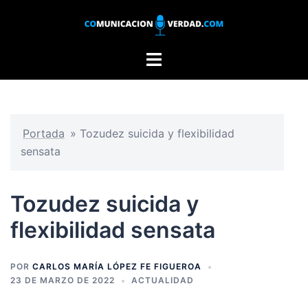
Saltar
al
contenido
Alternar
menú
Portada
»
Tozudez suicida y flexibilidad
sensata
Tozudez suicida y
flexibilidad sensata
POR
CARLOS MARÍA LÓPEZ FE FIGUEROA
23 DE MARZO DE 2022
ACTUALIDAD