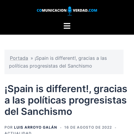
Saltar
al
contenido
Alternar
menú
Portada
»
¡Spain is different!, gracias a las
políticas progresistas del Sanchismo
¡Spain is different!, gracias
a las políticas progresistas
del Sanchismo
POR
LUIS ARROYO GALÁN
16 DE AGOSTO DE 2022
ACTUALIDAD