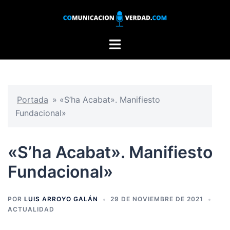
Saltar
al
contenido
Alternar
menú
Portada
»
«S’ha Acabat». Manifiesto
Fundacional»
«S’ha Acabat». Manifiesto
Fundacional»
POR
LUIS ARROYO GALÁN
29 DE NOVIEMBRE DE 2021
ACTUALIDAD