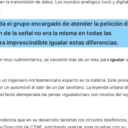
n la transmisión de datos. Los mundos analógico (voz) y digita
.
a el grupo encargado de atender la petición 
n de la señal no era la misma en todas las
ra imprescindible igualar estas diferencias.
an muy rudimentarios, se necesitó más de un mes para
igualar
de un ingeniero norteamericano experto en la materia. Este pion
or un automóvil al salir de un bar sevillano. La leyenda urbana d
nterfecto atemperaba las penas «igualatorias» con mostos del lug
endencia que en su desarrollo tendrían los circuitos telefónicos
 la Dirección de CTNE, solicitando realizar unas pruebas con su