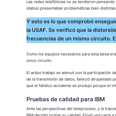
Las redes telefónicas no se tendieron pensando e
(datos) presentaban problemáticas bien distintas
Y esto es lo que comprobó enseguid
la USAF. Se verificó que la distorsió
frecuencias de un mismo circuito. E
Como los equipos necesarios para esta tarea er
único circuito.
El arduo trabajo se atenuó con la participación 
de la transmisión de datos, falleció atropellado p
que el fatídico accidente se produjo porque el i
Pruebas de calidad para IBM
Ante las perspectivas del teleproceso, y la trasc
IBM decidió probar su calidad. Envió una carta a