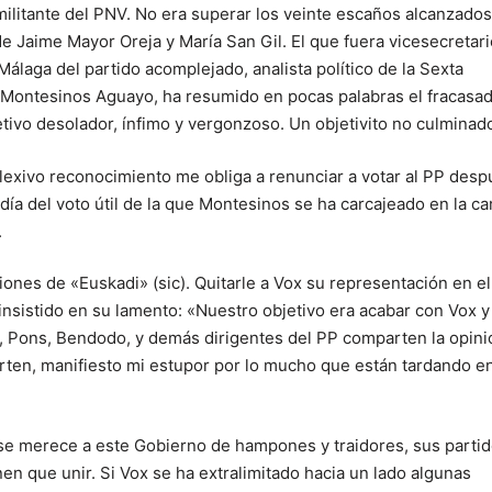
militante del PNV. No era superar los veinte escaños alcanzado
de Jaime Mayor Oreja y María San Gil. El que fuera vicesecretari
laga del partido acomplejado, analista político de la Sexta
o Montesinos Aguayo, ha resumido en pocas palabras el fracasa
etivo desolador, ínfimo y vergonzoso. Un objetivito no culminad
flexivo reconocimiento me obliga a renunciar a votar al PP des
ía del voto útil de la que Montesinos se ha carcajeado en la ca
.
iones de «Euskadi» (sic). Quitarle a Vox su representación en el
nsistido en su lamento: «Nuestro objetivo era acabar con Vox y
, Pons, Bendodo, y demás dirigentes del PP comparten la opini
arten, manifiesto mi estupor por lo mucho que están tardando e
 se merece a este Gobierno de hampones y traidores, sus parti
n que unir. Si Vox se ha extralimitado hacia un lado algunas