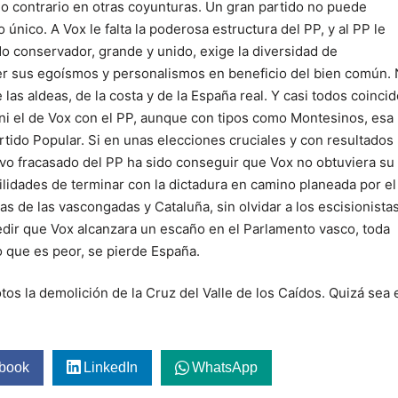
do contrario en otras coyunturas. Un gran partido no puede
único. A Vox le falta la poderosa estructura del PP, y al PP le
o conservador, grande y unido, exige la diversidad de
eter sus egoísmos y personalismos en beneficio del bien común.
e las aldeas, de la costa y de la España real. Y casi todos coincid
ni el de Vox con el PP, aunque con tipos como Montesinos, esa
tido Popular. Si en unas elecciones cruciales y con resultados
tivo fracasado del PP ha sido conseguir que Vox no obtuviera su
ilidades de terminar con la dictadura en camino planeada por el
as de las vascongadas y Cataluña, sin olvidar a los escisionista
pedir que Vox alcanzara un escaño en el Parlamento vasco, toda
o que es peor, se pierde España.
s la demolición de la Cruz del Valle de los Caídos. Quizá sea 
book
LinkedIn
WhatsApp