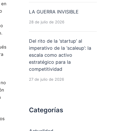
s en
o
LA GUERRA INVISIBLE
28 de julio de 2026
do
o.
Del rito de la ‘startup’ al
pués
imperativo de la ‘scaleup’: la
ra
escala como activo
estratégico para la
competitividad
27 de julio de 2026
 no
ón
n
Categorías
dos
Actualidad