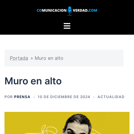
Saltar
al
contenido
Alternar
menú
Portada
»
Muro en alto
Muro en alto
POR
PRENSA
10 DE DICIEMBRE DE 2024
ACTUALIDAD