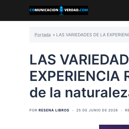
Saltar
al
contenido
Portada
»
LAS VARIEDADES DE LA EXPERIENCI
LAS VARIEDAD
EXPERIENCIA R
de la naturale
POR
RESENA LIBROS
25 DE JUNIO DE 2026
R