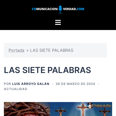
Saltar
al
contenido
Alternar
menú
Portada
»
LAS SIETE PALABRAS
LAS SIETE PALABRAS
POR
LUIS ARROYO GALÁN
29 DE MARZO DE 2024
ACTUALIDAD