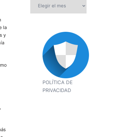
Archivos
n
e la
s y
ía
ómo
POLÍTICA DE
PRIVACIDAD
,
más