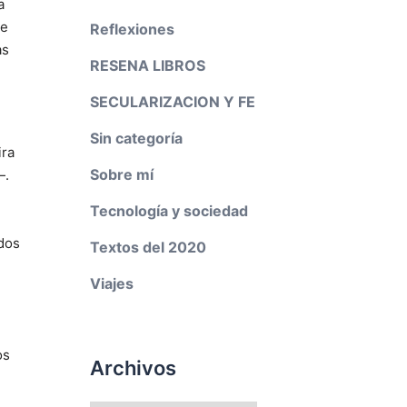
a
re
Reflexiones
as
RESENA LIBROS
SECULARIZACION Y FE
Sin categoría
ira
Sobre mí
―.
Tecnología y sociedad
odos
Textos del 2020
Viajes
os
Archivos