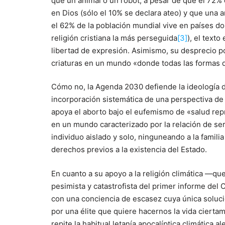
que un animal o un robot, a pesar de que el 72% 
en Dios (sólo el 10% se declara ateo) y que una
el 62% de la población mundial vive en países don
religión cristiana la más perseguida
[3]
), el text
libertad de expresión. Asimismo, su desprecio po
criaturas en un mundo «donde todas las formas d
Cómo no, la Agenda 2030 defiende la ideología d
incorporación sistemática de una perspectiva de
apoya el aborto bajo el eufemismo de «salud repr
en un mundo caracterizado por la relación de se
individuo aislado y solo, ninguneando a la famil
derechos previos a la existencia del Estado.
En cuanto a su apoyo a la religión climática ―q
pesimista y catastrofista del primer informe d
con una conciencia de escasez cuya única solució
por una élite que quiere hacernos la vida cierta
repite la habitual letanía apocalíptica climática