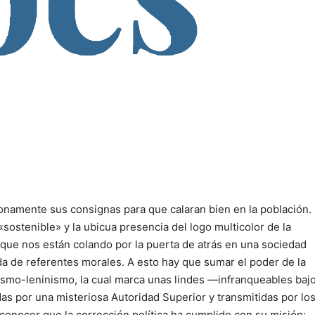
onamente sus consignas para que calaran bien en la población.
sostenible» y la ubicua presencia del logo multicolor de la
que nos están colando por la puerta de atrás en una sociedad
ida de referentes morales. A esto hay que sumar el poder de la
xismo-leninismo, la cual marca unas lindes ―infranqueables baj
s por una misteriosa Autoridad Superior y transmitidas por lo
onocer que la corrección política ha cumplido con su misión: