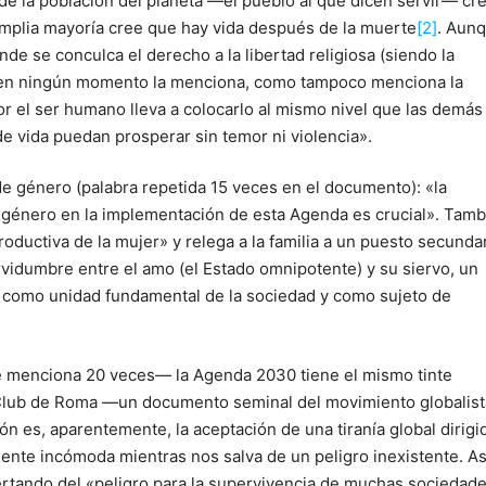
de la población del planeta ―el pueblo al que dicen servir― cr
 amplia mayoría cree que hay vida después de la muerte
[2]
. Aun
de se conculca el derecho a la libertad religiosa (siendo la
o en ningún momento la menciona, como tampoco menciona la
r el ser humano lleva a colocarlo al mismo nivel que las demás
e vida puedan prosperar sin temor ni violencia».
e género (palabra repetida 15 veces en el documento): «la
 género en la implementación de esta Agenda es crucial». Tamb
oductiva de la mujer» y relega a la familia a un puesto secunda
rvidumbre entre el amo (el Estado omnipotente) y su siervo, un
ia como unidad fundamental de la sociedad y como sujeto de
ue menciona 20 veces― la Agenda 2030 tiene el mismo tinte
el Club de Roma ―un documento seminal del movimiento globalis
n es, aparentemente, la aceptación de una tiranía global dirigi
mente incómoda mientras nos salva de un peligro inexistente. As
 alertando del «peligro para la supervivencia de muchas sociedad