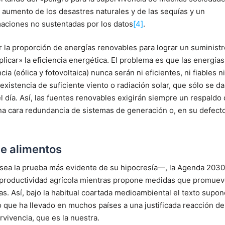
 aumento de los desastres naturales y de las sequías y un
maciones no sustentadas por los datos
[4]
.
la proporción de energías renovables para lograr un suministr
plicar» la eficiencia energética. El problema es que las energías
a (eólica y fotovoltaica) nunca serán ni eficientes, ni fiables ni
existencia de suficiente viento o radiación solar, que sólo se d
l día. Así, las fuentes renovables exigirán siempre un respaldo
una cara redundancia de sistemas de generación o, en su defecto
de alimentos
 sea la prueba más evidente de su hipocresía—, la Agenda 2030
la productividad agrícola mientras propone medidas que promue
as. Así, bajo la habitual coartada medioambiental el texto supon
o que ha llevado en muchos países a una justificada reacción de
vivencia, que es la nuestra.