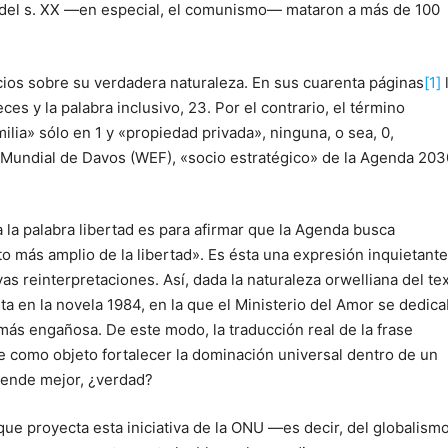
s del s. XX ―en especial, el comunismo― mataron a más de 100
cios sobre su verdadera naturaleza. En sus cuarenta páginas
[1]
s y la palabra inclusivo, 23. Por el contrario, el término
lia» sólo en 1 y «propiedad privada», ninguna, o sea, 0,
 Mundial de Davos (WEF), «socio estratégico» de la Agenda 203
la palabra libertad es para afirmar que la Agenda busca
to más amplio de la libertad». Es ésta una expresión inquietante
s reinterpretaciones. Así, dada la naturaleza orwelliana del tex
ta en la novela 1984, en la que el Ministerio del Amor se dedic
 más engañosa. De este modo, la traducción real de la frase
ne como objeto fortalecer la dominación universal dentro de un
rende mejor, ¿verdad?
que proyecta esta iniciativa de la ONU ―es decir, del globalis