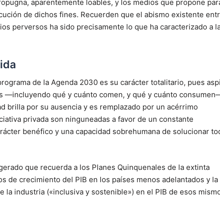
 propugna, aparentemente loables, y los medios que propone par
cución de dichos fines. Recuerden que el abismo existente ent
os perversos ha sido precisamente lo que ha caracterizado a l
cida
programa de la Agenda 2030 es su carácter totalitario, pues asp
viduos ―incluyendo qué y cuánto comen, y qué y cuánto consumen
 brilla por su ausencia y es remplazado por un acérrimo
iniciativa privada son ninguneadas a favor de un constante
carácter benéfico y una capacidad sobrehumana de solucionar t
gerado que recuerda a los Planes Quinquenales de la extinta
os de crecimiento del PIB en los países menos adelantados y la
e la industria («inclusiva y sostenible») en el PIB de esos mism