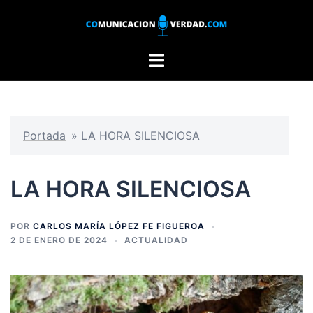
Saltar
al
contenido
Alternar
menú
Portada
»
LA HORA SILENCIOSA
LA HORA SILENCIOSA
POR
CARLOS MARÍA LÓPEZ FE FIGUEROA
2 DE ENERO DE 2024
ACTUALIDAD