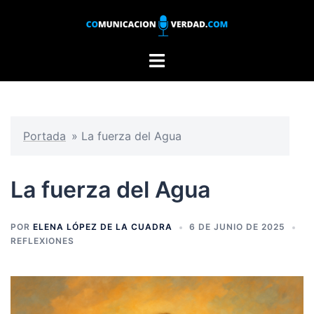
Saltar
al
contenido
Alternar
menú
Portada
»
La fuerza del Agua
La fuerza del Agua
POR
ELENA LÓPEZ DE LA CUADRA
6 DE JUNIO DE 2025
REFLEXIONES