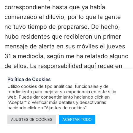
correspondiente hasta que ya había
comenzado el diluvio, por lo que la gente
no tuvo tiempo de prepararse. De hecho,
hubo residentes que recibieron un primer
mensaje de alerta en sus móviles el jueves
31 a mediodía, según me ha relatado alguno
de ellos. La responsabilidad aquí recae en
la incompetencia de las autoridades
Política de Cookies
políticas, pero el tema es aún más grave,
Utilizo cookies de tipo analíticas, funcionales y de
rendimiento para mejorar su experiencia en este sitio
pues la población no sólo no fue avisada,
web. Puede dar consentimiento haciendo click en
"Aceptar" o verificar más detalles y desactivarlas
sino que, tras el desastre, fue
haciendo click en "Ajustes de cookies"
completamente abandonada por la dolosa
AJUSTES DE COOKIES
ACEPTAR TODO
inacción (presumiblemente constitutiva de