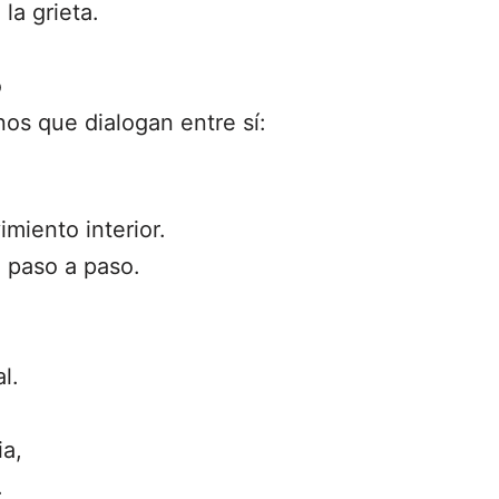
a grieta.
o
nos que dialogan entre sí:
miento interior.
 paso a paso.
l.
ia,
.