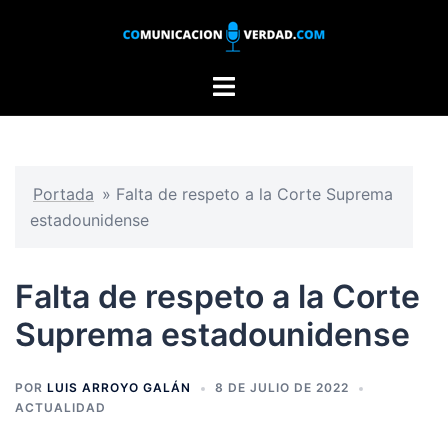
Saltar
al
contenido
Alternar
menú
Portada
»
Falta de respeto a la Corte Suprema
estadounidense
Falta de respeto a la Corte
Suprema estadounidense
POR
LUIS ARROYO GALÁN
8 DE JULIO DE 2022
ACTUALIDAD