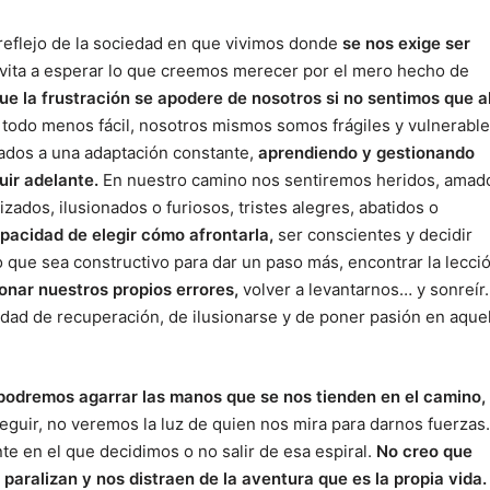
 reflejo de la sociedad en que vivimos donde
se nos exige ser
nvita a esperar lo que creemos merecer por el mero hecho de
e la frustración se apodere de nosotros si no sentimos que a
 todo menos fácil, nosotros mismos somos frágiles y vulnerable
ados a una adaptación constante,
aprendiendo y gestionando
ir adelante.
En nuestro camino nos sentiremos heridos, amad
dos, ilusionados o furiosos, tristes alegres, abatidos o
pacidad de elegir cómo afrontarla,
ser conscientes y decidir
o que sea constructivo para dar un paso más, encontrar la lecci
onar nuestros propios errores,
volver a levantarnos… y sonreír.
ad de recuperación, de ilusionarse y de poner pasión en aque
podremos agarrar las manos que se nos tienden en el camino,
uir, no veremos la luz de quien nos mira para darnos fuerzas.
nte en el que decidimos o no salir de esa espiral.
No creo que
paralizan y nos distraen de la aventura que es la propia vida.