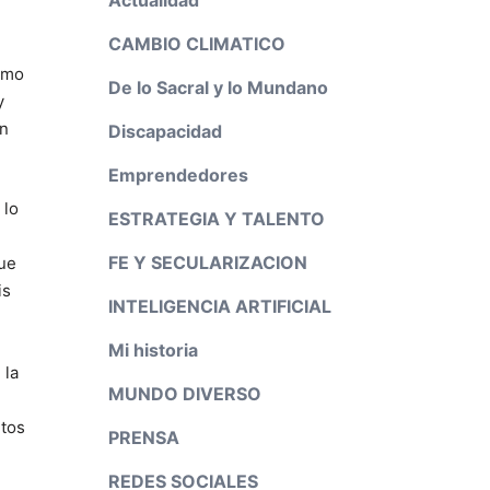
CAMBIO CLIMATICO
como
De lo Sacral y lo Mundano
y
an
Discapacidad
Emprendedores
 lo
ESTRATEGIA Y TALENTO
FE Y SECULARIZACION
ue
is
INTELIGENCIA ARTIFICIAL
Mi historia
 la
MUNDO DIVERSO
ntos
PRENSA
REDES SOCIALES