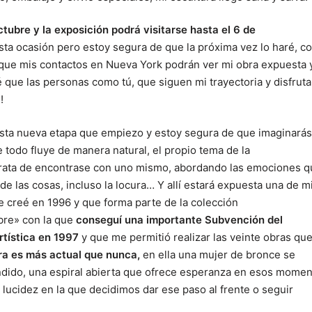
tubre y la exposición podrá visitarse hasta el 6 de
sta ocasión pero estoy segura de que la próxima vez lo haré, 
 que mis contactos en Nueva York podrán ver mi obra expuesta 
é que las personas como tú, que siguen mi trayectoria y disfrut
!
 esta nueva etapa que empiezo y estoy segura de que imaginarás
 todo fluye de manera natural, el propio tema de la
rata de encontrase con uno mismo, abordando las emociones q
e las cosas, incluso la locura… Y allí estará expuesta una de m
e creé en 1996 y que forma parte de la colección
re» con la que
conseguí una importante Subvención del
rtística en 1997
y que me permitió realizar las veinte obras que
ura es más actual que nunca,
en ella una mujer de bronce se
undido, una espiral abierta que ofrece esperanza en esos mome
lucidez en la que decidimos dar ese paso al frente o seguir