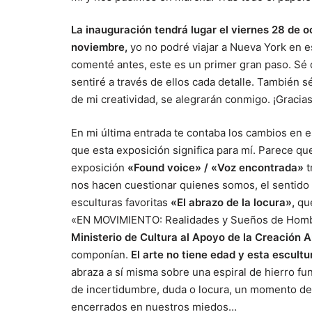
La inauguración tendrá lugar el viernes 28 de oc
noviembre,
yo no podré viajar a Nueva York en e
comenté antes, este es un primer gran paso. Sé
sentiré a través de ellos cada detalle. También s
de mi creatividad, se alegrarán conmigo. ¡Gracias
‍En mi última entrada te contaba los cambios en
que esta exposición significa para mí. Parece que
exposición
«Found voice» / «Voz encontrada»
t
nos hacen cuestionar quienes somos, el sentido d
esculturas favoritas
«El abrazo de la locura»,
qu
«EN MOVIMIENTO: Realidades y Sueños de Homb
Ministerio de Cultura al Apoyo de la Creación A
componían.
El arte no tiene edad y esta escult
abraza a sí misma sobre una espiral de hierro f
de incertidumbre, duda o locura, un momento de 
encerrados en nuestros miedos…