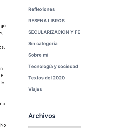
Reflexiones
RESENA LIBROS
lgo
SECULARIZACION Y FE
s,
Sin categoría
os,
Sobre mí
Tecnología y sociedad
ón
 El
Textos del 2020
llo
Viajes
no
Archivos
No