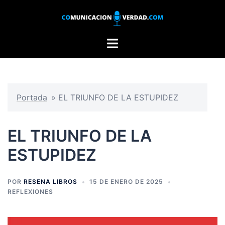
Saltar
al
contenido
Alternar
menú
Portada
»
EL TRIUNFO DE LA ESTUPIDEZ
EL TRIUNFO DE LA
ESTUPIDEZ
POR
RESENA LIBROS
15 DE ENERO DE 2025
REFLEXIONES