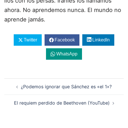
líos con los persas. Iraníes los llamamos
ahora. No aprendemos nunca. El mundo no
aprende jamás.
Twitter
Facebook
LinkedIn
WhatsApp
Navegación
¿Podemos ignorar que Sánchez es «el 1»?
de
entradas
El requiem perdido de Beethoven (YouTube)