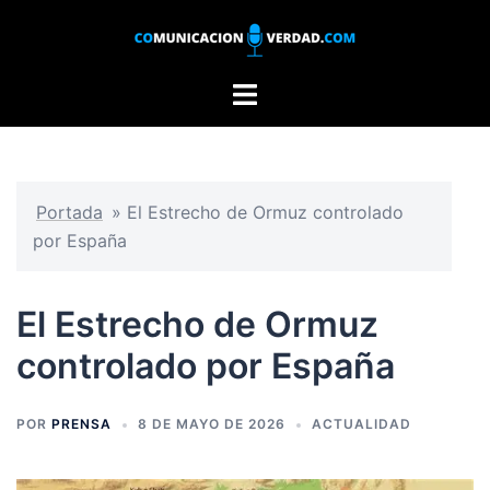
Saltar
al
contenido
Alternar
menú
Portada
»
El Estrecho de Ormuz controlado
por España
El Estrecho de Ormuz
controlado por España
POR
PRENSA
8 DE MAYO DE 2026
ACTUALIDAD