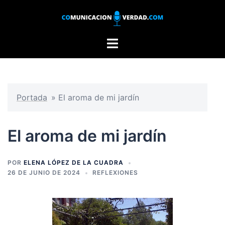
Saltar
al
contenido
Alternar
menú
Portada
»
El aroma de mi jardín
El aroma de mi jardín
POR
ELENA LÓPEZ DE LA CUADRA
26 DE JUNIO DE 2024
REFLEXIONES