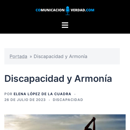
Saltar
al
contenido
Alternar
menú
Portada
»
Discapacidad y Armonía
Discapacidad y Armonía
POR
ELENA LÓPEZ DE LA CUADRA
26 DE JULIO DE 2023
DISCAPACIDAD