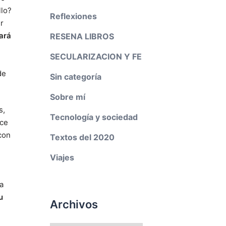
llo?
Reflexiones
r
ará
RESENA LIBROS
SECULARIZACION Y FE
de
Sin categoría
Sobre mí
s,
Tecnología y sociedad
ace
con
Textos del 2020
Viajes
a
u
Archivos