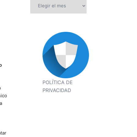
Archivos
e
o
POLÍTICA DE
o
PRIVACIDAD
nico
a
atar