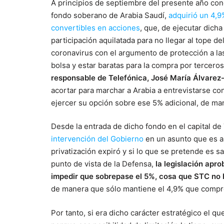
A principios de septiembre del presente año co
fondo soberano de Arabia Saudí,
adquirió un 4,9
convertibles en acciones
, que, de ejecutar dicha
participación aquilatada para no llegar al tope d
coronavirus con el argumento de protección a la
bolsa y estar baratas para la compra por tercero
responsable de Telefónica, José María Álvarez-
acortar para marchar a Arabia a entrevistarse co
ejercer su opción sobre ese 5% adicional, de ma
Desde la entrada de dicho fondo en el capital de
intervención del Gobierno
en un asunto que es ab
privatización expiró y si lo que se pretende es
punto de vista de la Defensa,
la legislación apr
impedir que sobrepase el 5%, cosa que STC no h
de manera que sólo mantiene el 4,9% que comp
Por tanto, si era dicho carácter estratégico el q