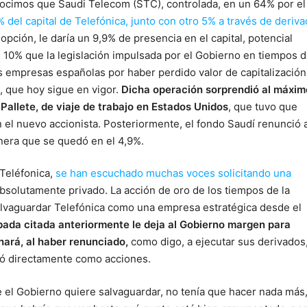
nocimos que Saudi Telecom (STC), controlada, en un 64% por el
% del capital de Telefónica, junto con otro 5% a través de deriv
 opción, le daría un 9,9% de presencia en el capital, potencial
el 10% que la legislación impulsada por el Gobierno en tiempos d
s empresas españolas por haber perdido valor de capitalización
s, que hoy sigue en vigor.
Dicha operación sorprendió al máxim
Pallete, de viaje de trabajo en Estados Unidos
, que tuvo que
n el nuevo accionista. Posteriormente, el fondo Saudí renunció 
nera que se quedó en el 4,9%.
 Teléfonica,
se han escuchado muchas voces solicitando una
solutamente privado. La acción de oro de los tiempos de la
 salvaguardar Telefónica como una empresa estratégica desde el
obada citada anteriormente le deja al Gobierno margen para
ará, al haber renunciado,
como digo, a ejecutar sus derivados
ró directamente como acciones.
ue el Gobierno quiere salvaguardar, no tenía que hacer nada más