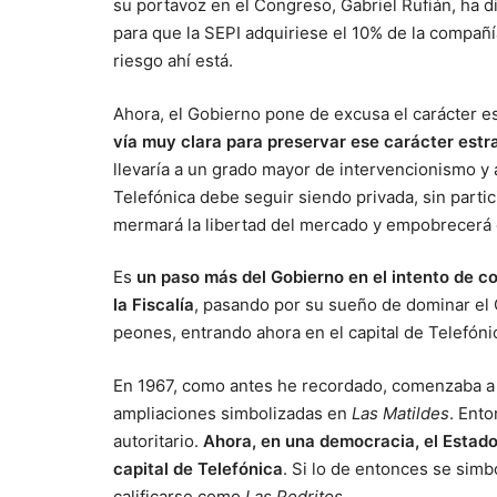
su portavoz en el Congreso, Gabriel Rufián, ha d
para que la SEPI adquiriese el 10% de la compañía
riesgo ahí está.
Ahora, el Gobierno pone de excusa el carácter est
vía muy clara para preservar ese carácter estr
llevaría a un grado mayor de intervencionismo y 
Telefónica debe seguir siendo privada, sin partic
mermará la libertad del mercado y empobrecerá
Es
un paso más del Gobierno en el intento de co
la Fiscalía
, pasando por su sueño de dominar el 
peones, entrando ahora en el capital de Telefón
En 1967, como antes he recordado, comenzaba a di
ampliaciones simbolizadas en
Las Matildes
. Ent
autoritario.
Ahora, en una democracia, el Estado
capital de Telefónica
. Si lo de entonces se sim
calificarse como
Las Pedritos
.