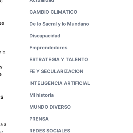
ro
r
CAMBIO CLIMATICO
 es
De lo Sacral y lo Mundano
Discapacidad
Emprendedores
rlo,
ESTRATEGIA Y TALENTO
 y
FE Y SECULARIZACION
e
INTELIGENCIA ARTIFICIAL
Mi historia
es
MUNDO DIVERSO
PRENSA
a a
REDES SOCIALES
ue