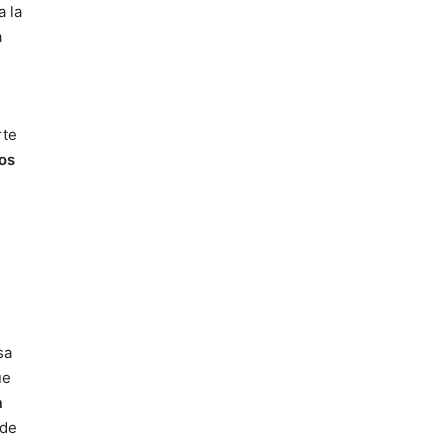
a la
a
rte
os
sa
ue
a
 de