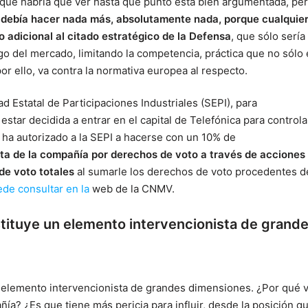
unque habría que ver hasta qué punto está bien argumentada, pe
 debía hacer nada más, absolutamente nada, porque cualquie
 adicional al citado estratégico de la Defensa
, que sólo sería
uego del mercado, limitando la competencia, práctica que no sólo
or ello, va contra la normativa europea al respecto.
d Estatal de Participaciones Industriales (SEPI), para
star decidida a entrar en el capital de Telefónica para controla
 ha autorizado a la SEPI a hacerse con un 10% de
sta de la compañía por derechos de voto a través de acciones
de voto totales
al sumarle los derechos de voto procedentes d
de consultar en la
web de la CNMV.
tituye un elemento intervencionista de grand
 elemento intervencionista de grandes dimensiones. ¿Por qué v
ñía? ¿Es que tiene más pericia para influir, desde la posición q