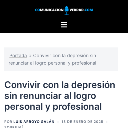
Saltar
al
contenido
Alternar
menú
Portada
»
Convivir con la depresión sin
renunciar al logro personal y profesional
Convivir con la depresión
sin renunciar al logro
personal y profesional
POR
LUIS ARROYO GALÁN
13 DE ENERO DE 2025
SOBRE MÍ