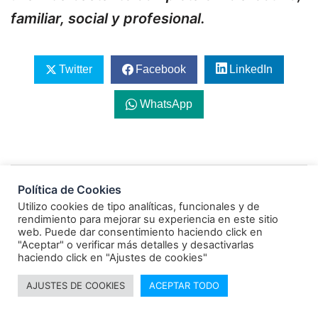
familiar, social y profesional.
Twitter
Facebook
LinkedIn
WhatsApp
Navegación
SALUDO DE AÑO NUEVO DESDE BELÉN
Política de Cookies
de
Utilizo cookies de tipo analíticas, funcionales y de
entradas
rendimiento para mejorar su experiencia en este sitio
¿Dónde está la oposición de este país?
web. Puede dar consentimiento haciendo click en
"Aceptar" o verificar más detalles y desactivarlas
haciendo click en "Ajustes de cookies"
AJUSTES DE COOKIES
ACEPTAR TODO
7 comentarios en «
Convivir con la
depresión sin renunciar al logro personal y