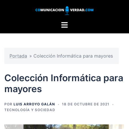
Saltar
al
contenido
Alternar
menú
Portada
»
Colección Informática para mayores
Colección Informática para
mayores
POR
LUIS ARROYO GALÁN
18 DE OCTUBRE DE 2021
TECNOLOGÍA Y SOCIEDAD