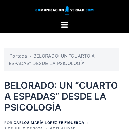
Saltar
al
contenido
Alternar
menú
Portada
»
BELORADO: UN “CUARTO A
ESPADAS” DESDE LA PSICOLOGÍA
BELORADO: UN “CUARTO
A ESPADAS” DESDE LA
PSICOLOGÍA
POR
CARLOS MARÍA LÓPEZ FE FIGUEROA
2 DE JULIO DE 2024
ACTUALIDAD