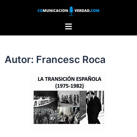
Saltar
al
contenido
Alternar
menú
Autor:
Francesc Roca