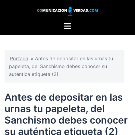
Saltar
al
contenido
Alternar
menú
Portada
»
Antes de depositar en las urnas tu
papeleta, del Sanchismo debes conocer su
auténtica etiqueta (2)
Antes de depositar en las
urnas tu papeleta, del
Sanchismo debes conocer
su auténtica etiqueta (2)