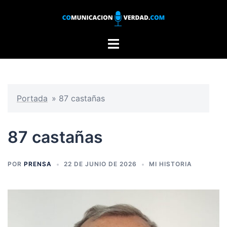
Saltar
al
contenido
Alternar
menú
Portada
»
87 castañas
87 castañas
POR
PRENSA
22 DE JUNIO DE 2026
MI HISTORIA