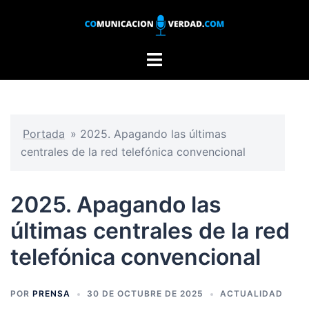
Saltar
al
contenido
Alternar
menú
Portada
»
2025. Apagando las últimas
centrales de la red telefónica convencional
2025. Apagando las
últimas centrales de la red
telefónica convencional
POR
PRENSA
30 DE OCTUBRE DE 2025
ACTUALIDAD