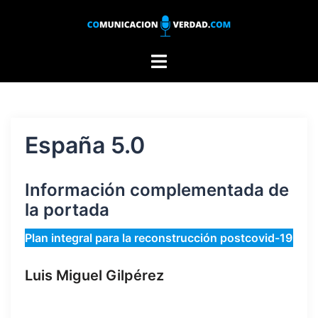
Saltar
al
contenido
Alternar
menú
España 5.0
Información complementada de
la portada
Plan integral para la reconstrucción postcovid-19
Luis Miguel Gilpérez