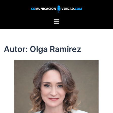
Saltar
al
contenido
Alternar
menú
Autor:
Olga Ramirez